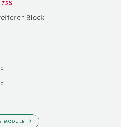
 75%
eiterer Block
ld
ld
ld
ld
ld
E MODULE