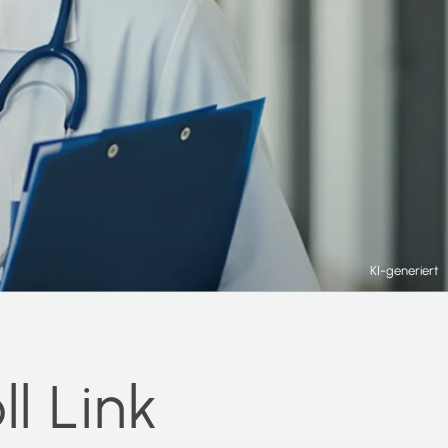
KI-generiert
l Link