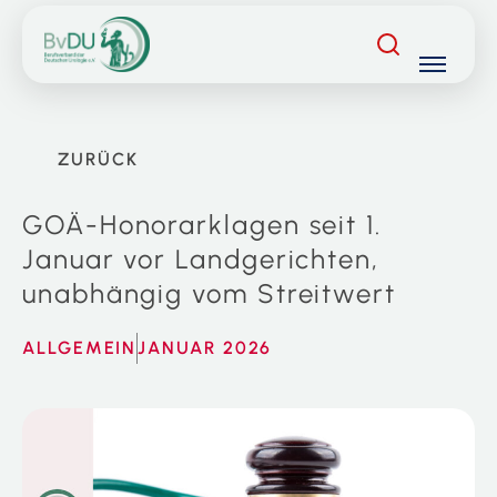
Skip
to
content
ZURÜCK
GOÄ-Honorarklagen seit 1.
Januar vor Landgerichten,
unabhängig vom Streitwert
ALLGEMEIN
JANUAR 2026